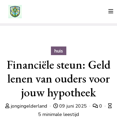
Ga
naar
de
inhoud
huis
Financiële steun: Geld
lenen van ouders voor
jouw hypotheek
jongingelderland
09 juni 2025
0
5 minimale leestijd