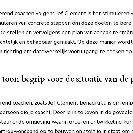
.
irerend coachen volgens Jef Clement is het stimuleren 
muleren van concrete stappen om deze doelen te berei
t te stellen en vervolgens een plan van aanpak te creë
chtelijk en behapbaar gemaakt. Op deze manier wordt 
n richting om daadwerkelijk vooruitgang te boeken op 
oon begrip voor de situatie van de p
erend coachen, zoals Jef Clement benadrukt, is om empa
persoon die je coacht. Door je in te leven in de gevoel
rsteunende omgeving waarin groei en ontwikkeling kun
ertrouwensband op te bouwen en stelt je in staat om 