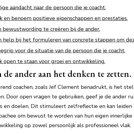
dige aandacht naar de persoon die je coacht.
en benoem positieve eigenschappen en prestaties.
m bewustwording te creëren bij de ander.
n help bij het formuleren van concrete stappen om dez
rip voor de situatie van de persoon die je coacht.
ok open te staan voor groei en ontwikkeling.
 de ander aan het denken te zetten.
rerend coachen, zoals Jef Clement benadrukt, is het st
n. Door open vragen te gebruiken, geef je de ander r
 en doelen. Dit stimuleert zelfreflectie en kan leiden
oachee om bewust te worden van hun eigen innerlijke d
twikkeling op zowel persoonlijk als professioneel vlak.