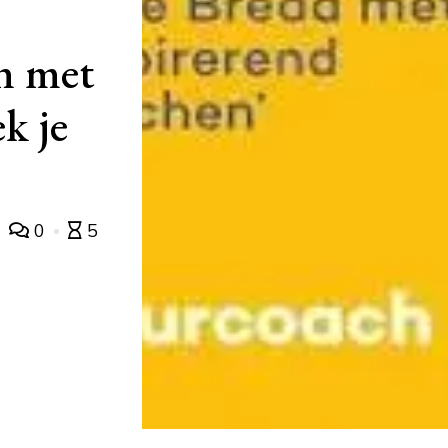
n met
k je
0
5