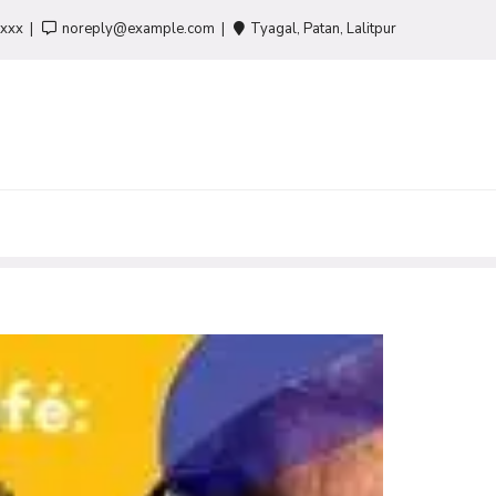
-xxx
noreply@example.com
Tyagal, Patan, Lalitpur