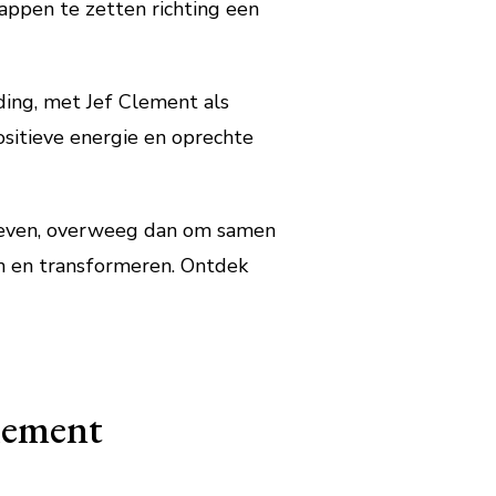
ppen te zetten richting een
ding, met Jef Clement als
ositieve energie en oprechte
e leven, overweeg dan om samen
en en transformeren. Ontdek
lement