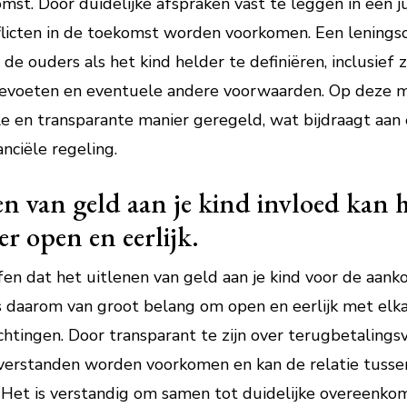
omst. Door duidelijke afspraken vast te leggen in een 
licten in de toekomst worden voorkomen. Een lening
de ouders als het kind helder te definiëren, inclusief 
tevoeten en eventuele andere voorwaarden. Op deze ma
le en transparante manier geregeld, wat bijdraagt aan
nciële regeling.
en van geld aan je kind invloed kan 
r open en eerlijk.
fen dat het uitlenen van geld aan je kind voor de aank
 is daarom van groot belang om open en eerlijk met el
chtingen. Door transparant te zijn over terugbetaling
sverstanden worden voorkomen en kan de relatie tuss
t. Het is verstandig om samen tot duidelijke overeenk