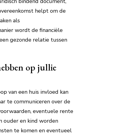
juridisch bindend document,
sovereenkomst helpt om de
zaken als
nier wordt de financiële
 een gezonde relatie tussen
hebben op jullie
oop van een huis invloed kan
kaar te communiceren over de
svoorwaarden, eventuele rente
en ouder en kind worden
omsten te komen en eventueel