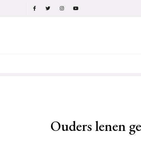
Ga
naar
de
inhoud
Ouders lenen ge