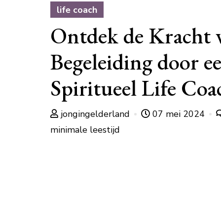
life coach
Ontdek de Kracht 
Begeleiding door e
Spiritueel Life Coa
jongingelderland
07 mei 2024
minimale leestijd