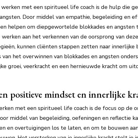
werken met een spiritueel life coach is de hulp die g
angsten. Door middel van empathie, begeleiding en ef
iduen helpen om diepgewortelde blokkades en angsten te
e werken aan het verkennen van de oorsprong van dez
gieën, kunnen cliënten stappen zetten naar innerlijke 
 van het overwinnen van blokkades en angsten onderst
ijke groei, veerkracht en een hernieuwde kracht om uit
n positieve mindset en innerlijke kr
rken met een spiritueel life coach is de focus op de o
Door middel van begeleiding, oefeningen en reflectie kan
 en overtuigingen los te laten, en om te bouwen aan 
ouwen. Het versterken van je innerlijke kracht stelt je