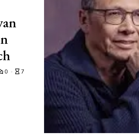
van
en
ch
0
7