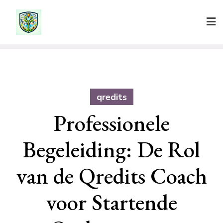
Ga
naar
de
inhoud
qredits
Professionele
Begeleiding: De Rol
van de Qredits Coach
voor Startende