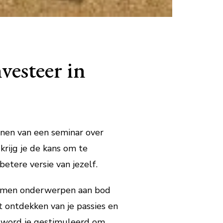
vesteer in
wonen van een seminar over
krijg je de kans om te
etere versie van jezelf.
 komen onderwerpen aan bod
t ontdekken van je passies en
s, word je gestimuleerd om