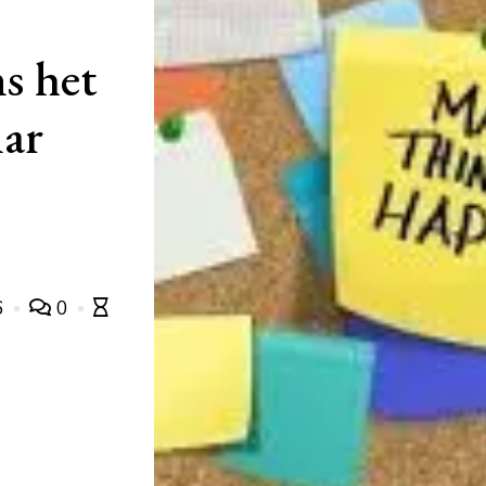
ns het
nar
6
0