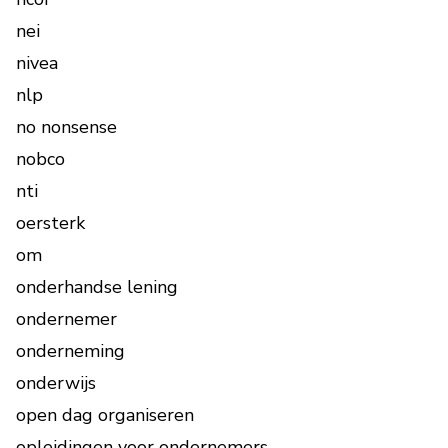
nei
nivea
nlp
no nonsense
nobco
nti
oersterk
om
onderhandse lening
ondernemer
onderneming
onderwijs
open dag organiseren
opleidingen voor ondernemers