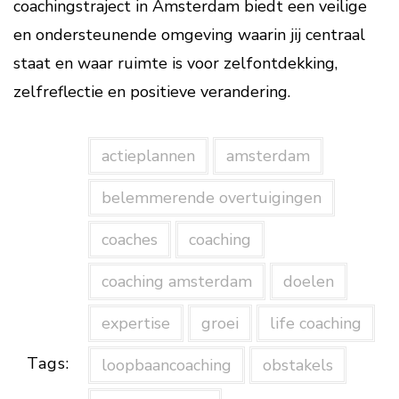
coachingstraject in Amsterdam biedt een veilige
en ondersteunende omgeving waarin jij centraal
staat en waar ruimte is voor zelfontdekking,
zelfreflectie en positieve verandering.
actieplannen
amsterdam
belemmerende overtuigingen
coaches
coaching
coaching amsterdam
doelen
expertise
groei
life coaching
Tags:
loopbaancoaching
obstakels