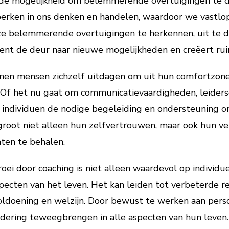
 de mogelijkheid om belemmerende overtuigingen te 
erken in ons denken en handelen, waardoor we vastlop
ze belemmerende overtuigingen te herkennen, uit te 
pent de deur naar nieuwe mogelijkheden en creëert rui
nen mensen zichzelf uitdagen om uit hun comfortzon
 Of het nu gaat om communicatievaardigheden, leiders
individuen de nodige begeleiding en ondersteuning o
ergroot niet alleen hun zelfvertrouwen, maar ook hun
aten te behalen.
oei door coaching is niet alleen waardevol op individu
pecten van het leven. Het kan leiden tot verbeterde re
ldoening en welzijn. Door bewust te werken aan perso
ndering teweegbrengen in alle aspecten van hun leven.