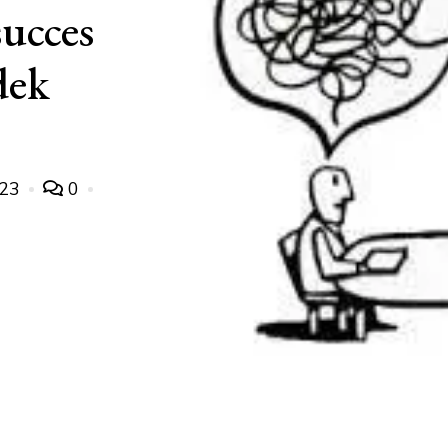
succes
dek
023
0