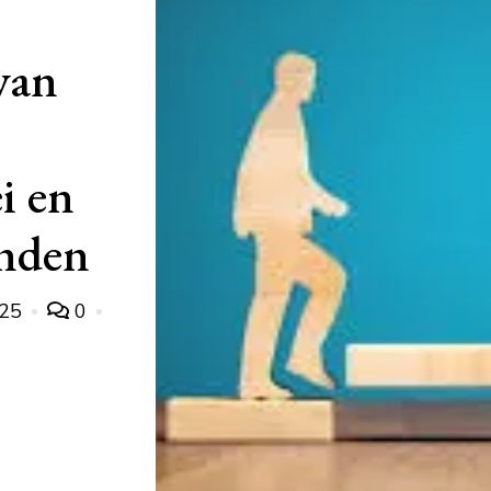
van
i en
anden
025
0