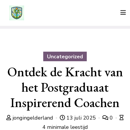
Ga
naar
de
inhoud
Uncategorized
Ontdek de Kracht van
het Postgraduaat
Inspirerend Coachen
jongingelderland
13 juli 2025
0
4 minimale leestijd