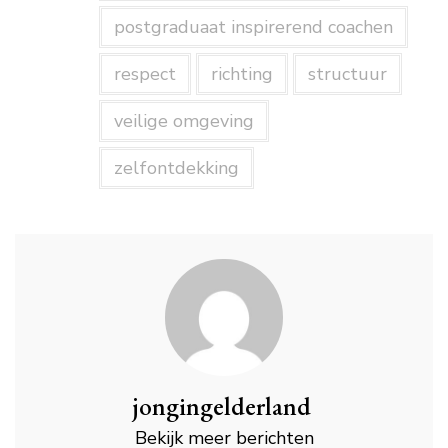
postgraduaat inspirerend coachen
respect
richting
structuur
veilige omgeving
zelfontdekking
jongingelderland
Bekijk meer berichten