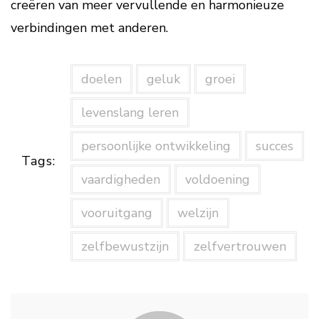
creëren van meer vervullende en harmonieuze
verbindingen met anderen.
doelen
geluk
groei
levenslang leren
persoonlijke ontwikkeling
succes
Tags:
vaardigheden
voldoening
vooruitgang
welzijn
zelfbewustzijn
zelfvertrouwen