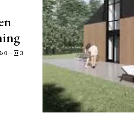
en
ning
0
3