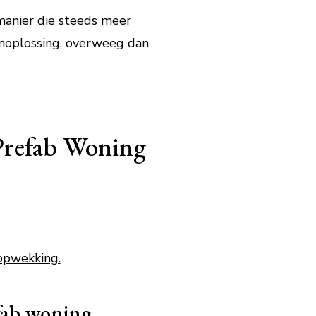
manier die steeds meer
onoplossing, overweeg dan
Prefab Woning
opwekking.
fab woning.