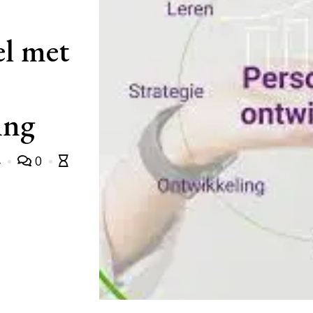
el met
ing
4
0