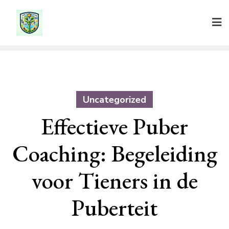
Ga
naar
de
inhoud
Uncategorized
Effectieve Puber
Coaching: Begeleiding
voor Tieners in de
Puberteit