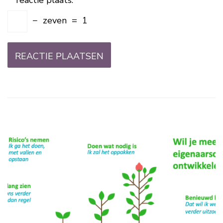
reactie plaats.
−
zeven
=
1