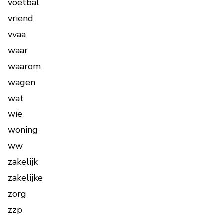
voetbal
vriend
vvaa
waar
waarom
wagen
wat
wie
woning
ww
zakelijk
zakelijke
zorg
zzp