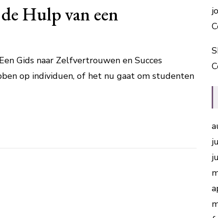
 de Hulp van een
j
C
S
: Een Gids naar Zelfvertrouwen en Succes
C
ben op individuen, of het nu gaat om studenten
a
j
j
m
a
m