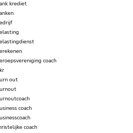
ank krediet
anken
edrijf
elasting
elastingdienst
erekenen
eroepsvereniging coach
kr
urn out
urnout
urnoutcoach
usiness coach
usinesscoach
hristelijke coach