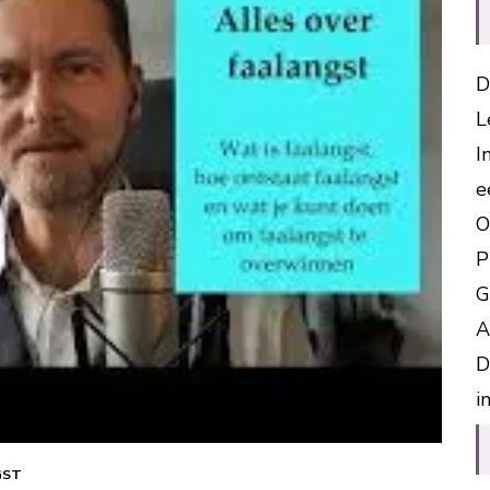
D
L
I
e
O
P
G
A
D
i
GST