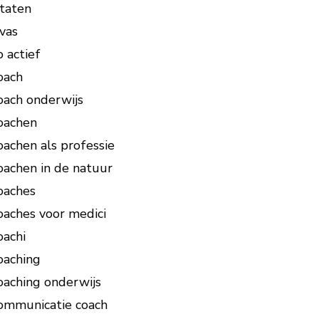
itaten
ivas
o actief
oach
oach onderwijs
oachen
oachen als professie
oachen in de natuur
oaches
oaches voor medici
oachi
oaching
oaching onderwijs
ommunicatie coach