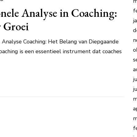
m
nele Analyse in Coaching:
f
j
r Groei
d
n
e Analyse Coaching: Het Belang van Diepgaande
o
oaching is een essentieel instrument dat coaches
s
a
j
j
m
a
m
f