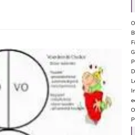
O
B
F
G
P
D
L
I
e
O
P