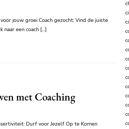
c
c
 voor jouw groei Coach gezocht: Vind de juiste
c
k naar een coach […]
c
c
c
c
c
c
c
uwen met Coaching
c
c
c
c
ssertiviteit: Durf voor Jezelf Op te Komen