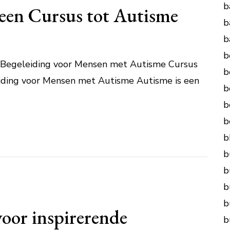
b
een Cursus tot Autisme
b
b
b
 Begeleiding voor Mensen met Autisme Cursus
b
iding voor Mensen met Autisme Autisme is een
b
b
b
b
b
b
b
b
voor inspirerende
b