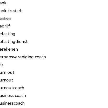
ank
ank krediet
anken
edrijf
elasting
elastingdienst
erekenen
eroepsvereniging coach
kr
urn out
urnout
urnoutcoach
usiness coach
usinesscoach