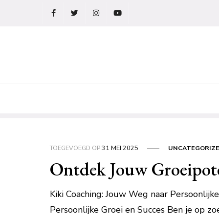
Ga
naar
de
inhoud
TOEGEVOEGD OP
31 MEI 2025
UNCATEGORIZ
Ontdek Jouw Groeipote
Kiki Coaching: Jouw Weg naar Persoonlijk
Persoonlijke Groei en Succes Ben je op zo