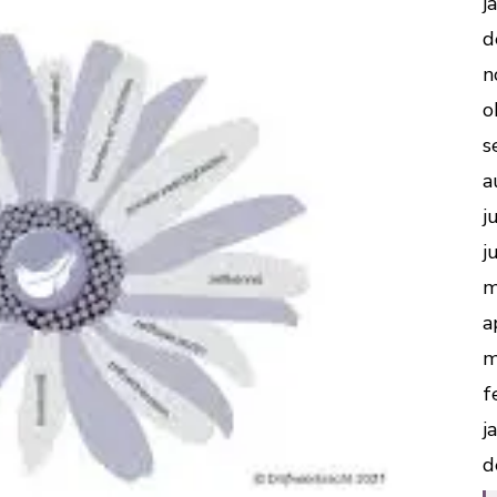
j
d
n
o
s
a
j
j
m
a
m
f
j
d