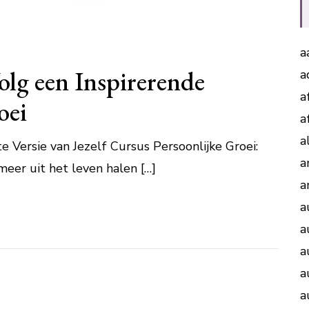
a
olg een Inspirerende
a
a
oei
a
a
e Versie van Jezelf Cursus Persoonlijke Groei:
a
meer uit het leven halen […]
a
a
a
a
a
a