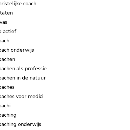
hristelijke coach
itaten
ivas
o actief
oach
oach onderwijs
oachen
oachen als professie
oachen in de natuur
oaches
oaches voor medici
oachi
oaching
oaching onderwijs