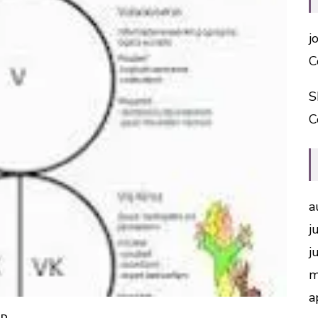
j
C
S
C
a
j
j
m
a
ED