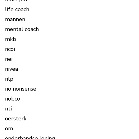
life coach
mannen
mental coach
mkb
ncoi
nei
nivea
nlp
no nonsense
nobco
nti
oersterk
om
onderhandse lening