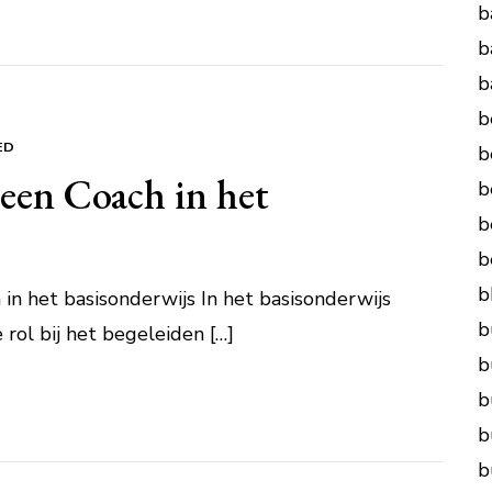
b
b
b
b
ED
b
 een Coach in het
b
b
b
b
 in het basisonderwijs In het basisonderwijs
b
 rol bij het begeleiden […]
b
b
b
b