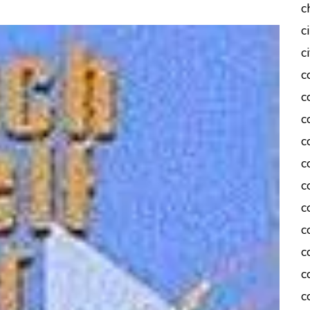
c
c
c
c
c
c
c
c
c
c
c
c
c
c