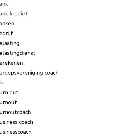
ank
ank krediet
anken
edrijf
elasting
elastingdienst
erekenen
eroepsvereniging coach
kr
urn out
urnout
urnoutcoach
usiness coach
usinesscoach