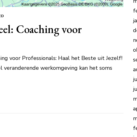
m
f
ED
j
eel: Coaching voor
d
n
o
ing voor Professionals: Haal het Beste uit Jezelf!
s
snel veranderende werkomgeving kan het soms
a
j
j
m
a
m
f