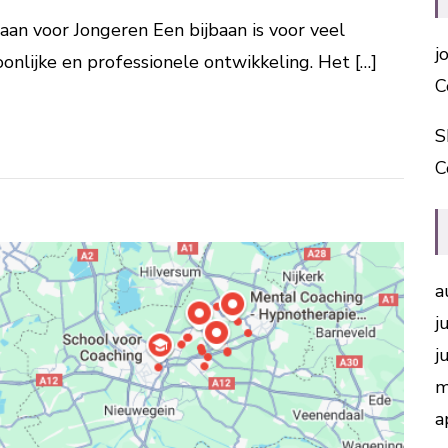
aan voor Jongeren Een bijbaan is voor veel
j
onlijke en professionele ontwikkeling. Het […]
C
S
C
a
j
j
m
a