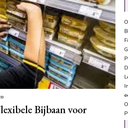
O
B
F
G
P
D
L
I
e
ED
O
lexibele Bijbaan voor
P