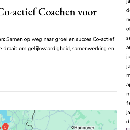
j
Co-actief Coachen voor
d
n
o
s
hen: Samen op weg naar groei en succes Co-actief
a
ie draait om gelijkwaardigheid, samenwerking en
j
j
m
a
m
f
j
d