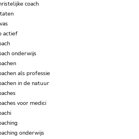
hristelijke coach
itaten
ivas
o actief
oach
oach onderwijs
oachen
oachen als professie
oachen in de natuur
oaches
oaches voor medici
oachi
oaching
oaching onderwijs