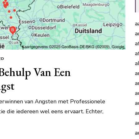
a
a
a
a
ED
a
Behulp Van Een
a
ngst
a
a
verwinnen van Angsten met Professionele
a
ie die iedereen wel eens ervaart. Echter,
a
a
a