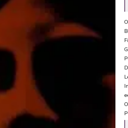
O
B
F
G
P
D
L
I
e
O
P