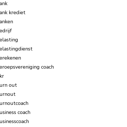
ank
ank krediet
anken
edrijf
elasting
elastingdienst
erekenen
eroepsvereniging coach
kr
urn out
urnout
urnoutcoach
usiness coach
usinesscoach