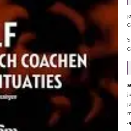
j
C
S
C
a
j
j
m
a