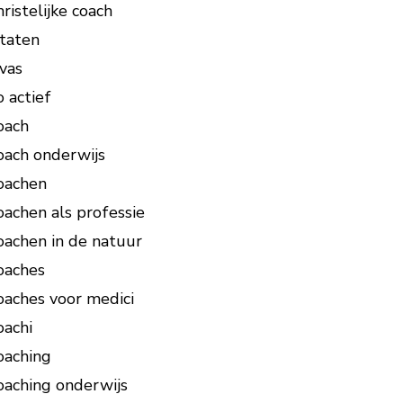
hristelijke coach
itaten
ivas
o actief
oach
oach onderwijs
oachen
oachen als professie
oachen in de natuur
oaches
oaches voor medici
oachi
oaching
oaching onderwijs