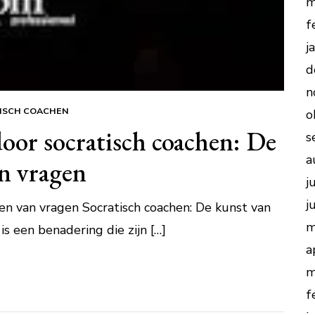
m
f
j
d
n
ISCH COACHEN
o
oor socratisch coachen: De
s
a
an vragen
j
j
len van vragen Socratisch coachen: De kunst van
m
is een benadering die zijn […]
a
m
f