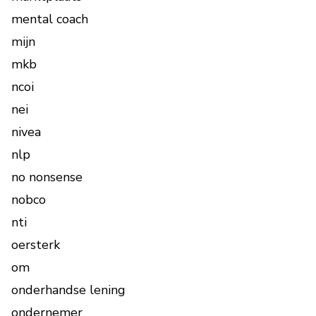
mental coach
mijn
mkb
ncoi
nei
nivea
nlp
no nonsense
nobco
nti
oersterk
om
onderhandse lening
ondernemer