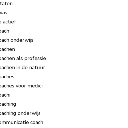
itaten
ivas
o actief
oach
oach onderwijs
oachen
oachen als professie
oachen in de natuur
oaches
oaches voor medici
oachi
oaching
oaching onderwijs
ommunicatie coach