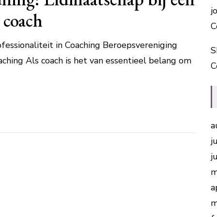
j
 coach
C
fessionaliteit in Coaching Beroepsvereniging
S
oaching Als coach is het van essentieel belang om
C
a
j
j
m
a
m