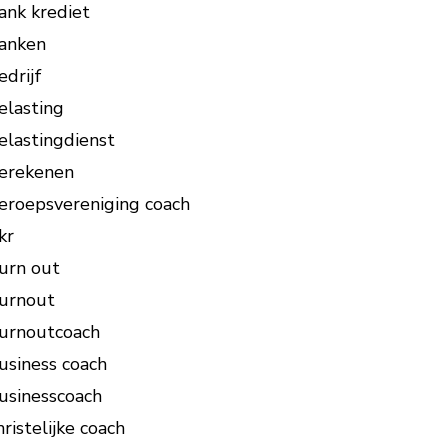
ank krediet
anken
edrijf
elasting
elastingdienst
erekenen
eroepsvereniging coach
kr
urn out
urnout
urnoutcoach
usiness coach
usinesscoach
hristelijke coach