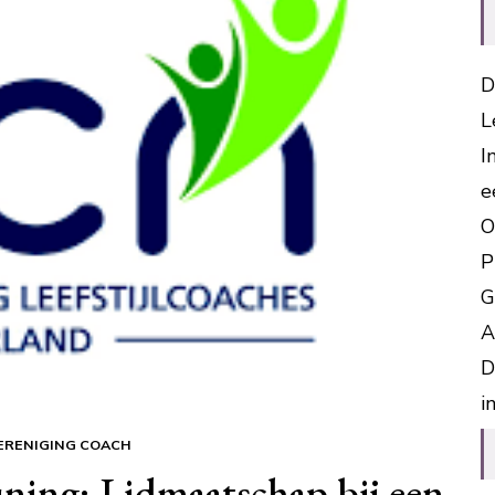
D
L
I
e
O
P
G
A
D
i
ERENIGING COACH
uning: Lidmaatschap bij een