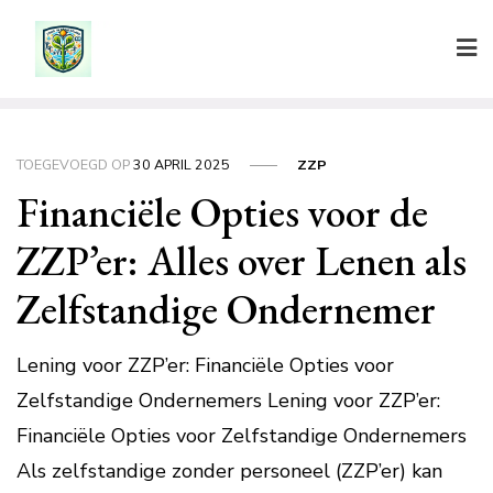
Ga
naar
de
inhoud
TOEGEVOEGD OP
30 APRIL 2025
ZZP
Financiële Opties voor de
ZZP’er: Alles over Lenen als
Zelfstandige Ondernemer
Lening voor ZZP’er: Financiële Opties voor
Zelfstandige Ondernemers Lening voor ZZP’er:
Financiële Opties voor Zelfstandige Ondernemers
Als zelfstandige zonder personeel (ZZP’er) kan