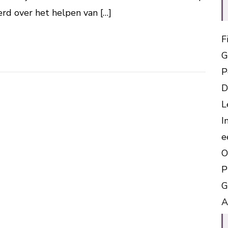
erd over het helpen van […]
F
G
P
D
L
I
e
O
P
G
A