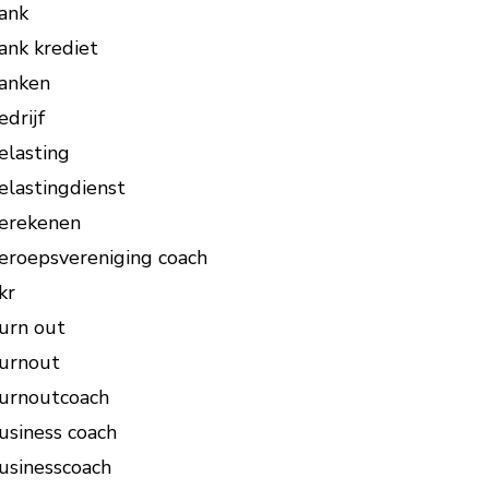
ank
ank krediet
anken
edrijf
elasting
elastingdienst
erekenen
eroepsvereniging coach
kr
urn out
urnout
urnoutcoach
usiness coach
usinesscoach