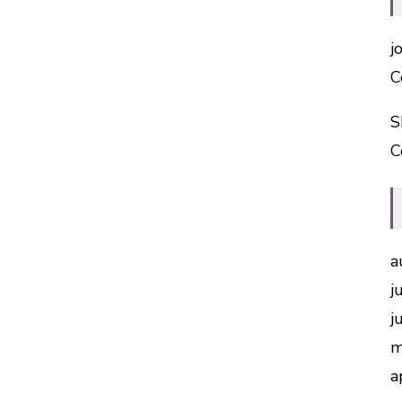
j
C
S
C
a
j
j
m
a