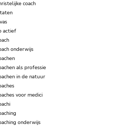
hristelijke coach
itaten
ivas
o actief
oach
oach onderwijs
oachen
oachen als professie
oachen in de natuur
oaches
oaches voor medici
oachi
oaching
oaching onderwijs