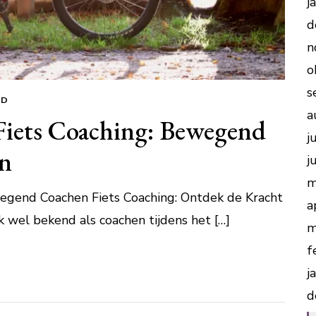
j
d
n
o
s
ED
a
Fiets Coaching: Bewegend
j
en
j
m
wegend Coachen Fiets Coaching: Ontdek de Kracht
a
 wel bekend als coachen tijdens het […]
m
f
j
d