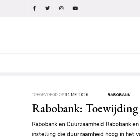
Ga
naar
de
inhoud
TOEGEVOEGD OP
31 MEI 2026
RABOBANK
Rabobank: Toewijding
Rabobank en Duurzaamheid Rabobank en D
instelling die duurzaamheid hoog in het 