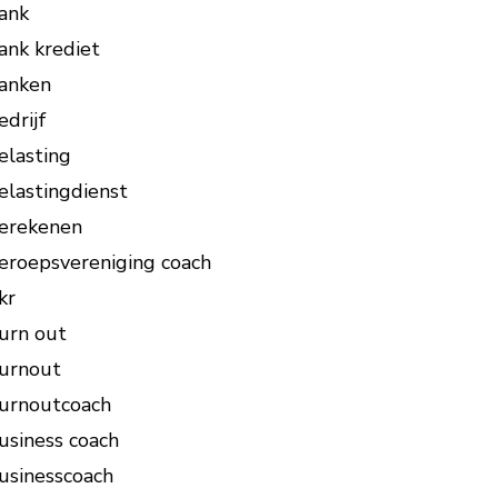
ank
ank krediet
anken
edrijf
elasting
elastingdienst
erekenen
eroepsvereniging coach
kr
urn out
urnout
urnoutcoach
usiness coach
usinesscoach