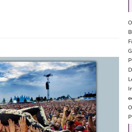
O
B
F
G
P
D
L
I
e
O
P