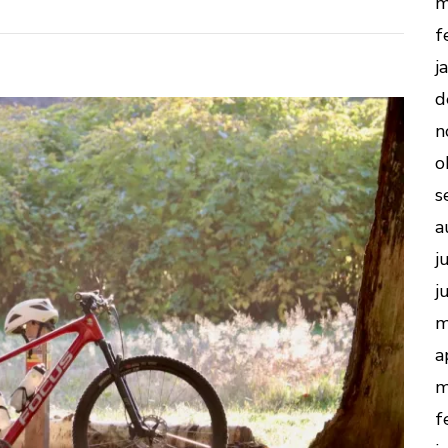
m
f
j
d
n
o
s
a
j
j
m
a
m
f