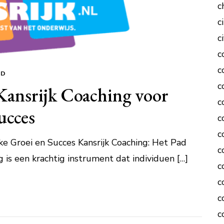
c
c
c
c
c
ED
c
Kansrijk Coaching voor
c
ucces
c
c
jke Groei en Succes Kansrijk Coaching: Het Pad
c
 is een krachtig instrument dat individuen […]
c
c
c
c