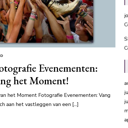
j
C
S
C
ED
otografie Evenementen:
Vang het Moment!
a
j
van het Moment Fotografie Evenementen: Vang
j
ch aan het vastleggen van een […]
m
a