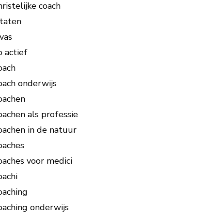
hristelijke coach
itaten
ivas
o actief
oach
oach onderwijs
oachen
oachen als professie
oachen in de natuur
oaches
oaches voor medici
oachi
oaching
oaching onderwijs