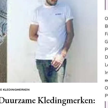
O
B
F
G
P
D
L
I
e
O
E KLEDINGMERKEN
P
 Duurzame Kledingmerken: