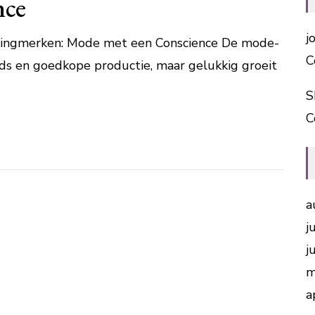
nce
j
ingmerken: Mode met een Conscience De mode-
C
nds en goedkope productie, maar gelukkig groeit
S
C
a
j
j
m
a