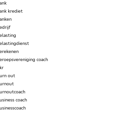
ank
ank krediet
anken
edrijf
elasting
elastingdienst
erekenen
eroepsvereniging coach
kr
urn out
urnout
urnoutcoach
usiness coach
usinesscoach