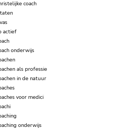
hristelijke coach
itaten
ivas
o actief
oach
oach onderwijs
oachen
oachen als professie
oachen in de natuur
oaches
oaches voor medici
oachi
oaching
oaching onderwijs