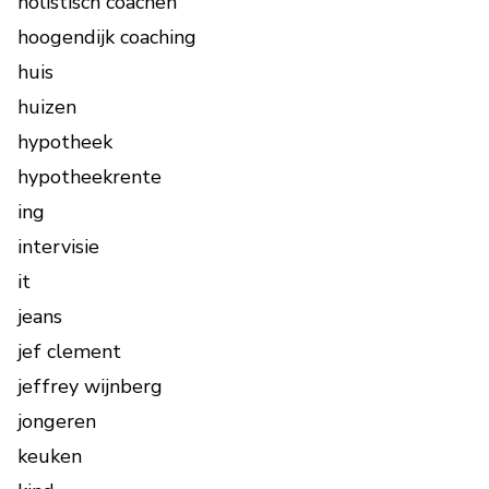
holistisch coachen
hoogendijk coaching
huis
huizen
hypotheek
hypotheekrente
ing
intervisie
it
jeans
jef clement
jeffrey wijnberg
jongeren
keuken