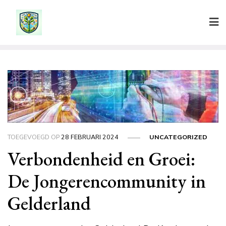
Ga
naar
de
inhoud
TOEGEVOEGD OP
28 FEBRUARI 2024
UNCATEGORIZED
Verbondenheid en Groei:
De Jongerencommunity in
Gelderland