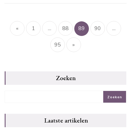
Berichtnavigatie
«
1
…
88
89
90
…
95
»
Zoeken
Zoeken
Laatste artikelen